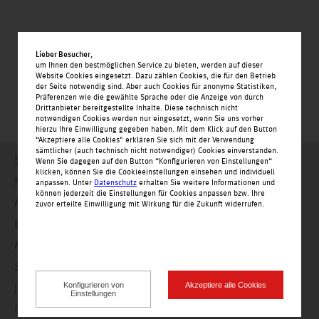
Lieber Besucher
,
um Ihnen den bestmöglichen Service zu bieten, werden auf dieser
Website Cookies eingesetzt. Dazu zählen Cookies, die für den Betrieb
der Seite notwendig sind. Aber auch Cookies für anonyme Statistiken,
Präferenzen wie die gewählte Sprache oder die Anzeige von durch
Drittanbieter bereitgestellte Inhalte. Diese technisch nicht
notwendigen Cookies werden nur eingesetzt, wenn Sie uns vorher
hierzu Ihre Einwilligung gegeben haben. Mit dem Klick auf den Button
“Akzeptiere alle Cookies" erklären Sie sich mit der Verwendung
sämtlicher (auch technisch nicht notwendiger) Cookies einverstanden.
Startseite
Wenn Sie dagegen auf den Button “Konfigurieren von Einstellungen“
klicken, können Sie die Cookieeinstellungen einsehen und individuell
Nachrichten
anpassen. Unter
Datenschutz
erhalten Sie weitere Informationen und
können jederzeit die Einstellungen für Cookies anpassen bzw. Ihre
Angebote
zuvor erteilte Einwilligung mit Wirkung für die Zukunft widerrufen.
Einkaufswelt
Alle Geschäfte alphabetisch
Service
Konfigurieren von
Akzeptiere alle Cookies
Jobs
Einstellungen
Öffnungszeiten