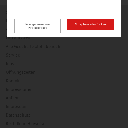
Startseite
Nachrichten
Konfigurieren von
Akzeptiere alle Cookies
Einstellungen
Angebote
Einkaufswelt
Alle Geschäfte alphabetisch
Service
Jobs
Öffnungszeiten
Kontakt
Impressionen
Anfahrt
Impressum
Datenschutz
Rechtliche Hinweise