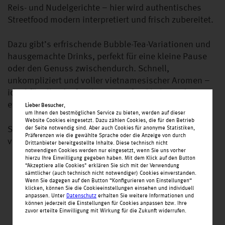
Reis- und Nudelgerichte – hier wird authentisches
Streetfood modern interpretiert und frisch zubereitet.
Dazu gibt’s erfrischende Bubble-Tea-Variationen und
hausgemachte Drinks, perfekt für eine kleine Pause
oder den Genuss zwischendurch. Schnell,
unkompliziert und voller vietnamesischer Aromen –
ideal für alle, die frisches Streetfood lieben oder
etwas Neues probieren möchten.
Lieber Besucher
,
um Ihnen den bestmöglichen Service zu bieten, werden auf dieser
Website Cookies eingesetzt. Dazu zählen Cookies, die für den Betrieb
Schau vorbei bei Viet Foodie und entdecke
der Seite notwendig sind. Aber auch Cookies für anonyme Statistiken,
Präferenzen wie die gewählte Sprache oder die Anzeige von durch
vietnamesische Küche mit Wohlfühlfaktor.
Drittanbieter bereitgestellte Inhalte. Diese technisch nicht
notwendigen Cookies werden nur eingesetzt, wenn Sie uns vorher
hierzu Ihre Einwilligung gegeben haben. Mit dem Klick auf den Button
“Akzeptiere alle Cookies" erklären Sie sich mit der Verwendung
sämtlicher (auch technisch nicht notwendiger) Cookies einverstanden.
Wenn Sie dagegen auf den Button “Konfigurieren von Einstellungen“
klicken, können Sie die Cookieeinstellungen einsehen und individuell
anpassen. Unter
Datenschutz
erhalten Sie weitere Informationen und
können jederzeit die Einstellungen für Cookies anpassen bzw. Ihre
zuvor erteilte Einwilligung mit Wirkung für die Zukunft widerrufen.