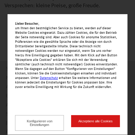
Versprechen: kleine Preise, große Freude.
Lieber Besucher
,
um Ihnen den bestmöglichen Service zu bieten, werden auf dieser
Website Cookies eingesetzt. Dazu zählen Cookies, die für den Betrieb
der Seite notwendig sind. Aber auch Cookies für anonyme Statistiken,
Präferenzen wie die gewählte Sprache oder die Anzeige von durch
Drittanbieter bereitgestellte Inhalte. Diese technisch nicht
notwendigen Cookies werden nur eingesetzt, wenn Sie uns vorher
hierzu Ihre Einwilligung gegeben haben. Mit dem Klick auf den Button
“Akzeptiere alle Cookies" erklären Sie sich mit der Verwendung
sämtlicher (auch technisch nicht notwendiger) Cookies einverstanden.
Startseite
Wenn Sie dagegen auf den Button “Konfigurieren von Einstellungen“
klicken, können Sie die Cookieeinstellungen einsehen und individuell
Nachrichten
anpassen. Unter
Datenschutz
erhalten Sie weitere Informationen und
können jederzeit die Einstellungen für Cookies anpassen bzw. Ihre
Angebote
zuvor erteilte Einwilligung mit Wirkung für die Zukunft widerrufen.
Einkaufswelt
Alle Geschäfte alphabetisch
Service
Konfigurieren von
Akzeptiere alle Cookies
Jobs
Einstellungen
Öffnungszeiten