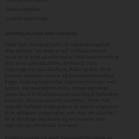
Generel information
Databeskyttelse
Juridisk oplysninger
SHOPPING PÅ FÖRDE PARK FLENSBURG
Förde Park Flensburg byder på indkøbsfornøjelser
efter mottoet "alt under et tag" Indkøbscenteret
huser på et areal på mere end 47.000 kvadratmeter et
stort antal specialbutikker, deriblandt store
salgsmagneter som Kaufland, Roller og Aldi. Dertil
kommer attraktive service- og tjenesteydelsestilbud.
Bager, frisør og boghandler supplerer hinanden med
apotek, skoreparationsservice, renseri og mange
andre tilbud til en afbalanceret blanding af forskellige
brancher. Den transparente arkitektur i Förde Park
med den lysfyldte butiksgade er de ideelle omgivelser
til en afslappet shoppingtur, som man bør afrunde i
en af de talrige snackbarer og restauranter med
regionalt og udenlandsk menukort.
Indkøbscenteret har gode transportforbindelser og