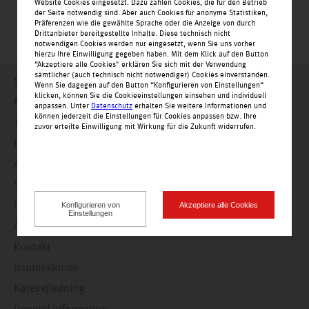
Website Cookies eingesetzt. Dazu zählen Cookies, die für den Betrieb
der Seite notwendig sind. Aber auch Cookies für anonyme Statistiken,
Präferenzen wie die gewählte Sprache oder die Anzeige von durch
Drittanbieter bereitgestellte Inhalte. Diese technisch nicht
notwendigen Cookies werden nur eingesetzt, wenn Sie uns vorher
hierzu Ihre Einwilligung gegeben haben. Mit dem Klick auf den Button
“Akzeptiere alle Cookies" erklären Sie sich mit der Verwendung
sämtlicher (auch technisch nicht notwendiger) Cookies einverstanden.
Startside
Wenn Sie dagegen auf den Button “Konfigurieren von Einstellungen“
klicken, können Sie die Cookieeinstellungen einsehen und individuell
Meddelser
anpassen. Unter
Datenschutz
erhalten Sie weitere Informationen und
können jederzeit die Einstellungen für Cookies anpassen bzw. Ihre
Tilbud
zuvor erteilte Einwilligung mit Wirkung für die Zukunft widerrufen.
Indkøbsmuligheder
Alle butikker alfabetisk
Service
Konfigurieren von
Akzeptiere alle Cookies
ledige stillinger
Einstellungen
Åbningstider
Kontakt
Impressionen
Kørevejledning