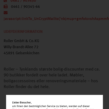
0461 / 903450
0461 / 90345-66
javascript:linkTo_UnCryptMailto('nbjmup+gmfotcvshAspmmfs
UDBYDERINFORMATION
Roller GmbH & Co.KG
Willy-Brandt-Allee 72
45891 Gelsenkirchen
Roller – Tysklands største bolig-discounter med ca.
90 butikker fordelt over hele ladet. Møbler,
boligaccessoires eller renoveringsmateriale – hos
Roller finder du det hele.
Lieber Besucher
,
um Ihnen den bestmöglichen Service zu bieten, werden auf dieser