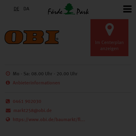
DE
DA
ZURÜCK
GESCHÄFTE
A-Z
Im Centerplan
anzeigen
Mo - Sa: 08.00 Uhr - 20.00 Uhr
Anbieterinformationen
0461 902030
markt258@obi.de
https://www.obi.de/baumarkt/fl...
OBI Markt